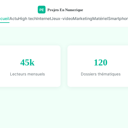
cueil
Actu
High tech
Internet
Jeux-video
Marketing
Matériel
Smartpho
45k
120
Lecteurs mensuels
Dossiers thématiques