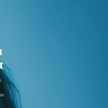
u
t
s
es