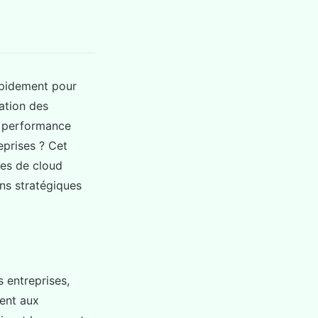
apidement pour
ation des
ne performance
eprises ? Cet
es de cloud
ons stratégiques
 entreprises,
tent aux