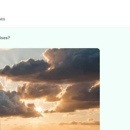
nes
rises?