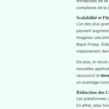
entreprises de se
complexes de la g
Scalabilité et Fle
L’un des plus gra
peuvent augmente
Imaginez une ent
Black Friday. Grâc
massivement dans 
De plus, le cloud
nouvelles applica
raccourcit le
tim
un avantage concu
Réduction des C
Les plateformes d
En effet, elles fo