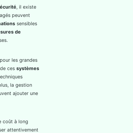
écurité
, il existe
tagés peuvent
mations
sensibles
sures de
ses.
pour les grandes
n de ces
systèmes
techniques
us, la gestion
uvent ajouter une
e coût à long
ser attentivement