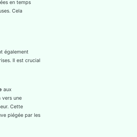
nnées en temps
uses. Cela
nt également
es. Il est crucial
e
aux
s
vers une
seur. Cette
uve piégée par les