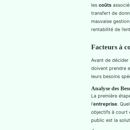
les
coûts
associés
transfert de donn
mauvaise gestion 
rentabilité de l’en
Facteurs à c
Avant de décider 
doivent prendre 
leurs besoins spéc
Analyse des Beso
La première étape
l’
entreprise
. Que
objectifs à court
public est la solu