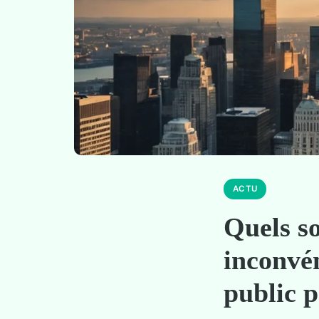
ACTU
Quels so
inconvé
public p