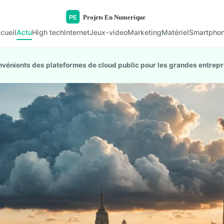
cueil
Actu
High tech
Internet
Jeux-video
Marketing
Matériel
Smartpho
onvénients des plateformes de cloud public pour les grandes entrep