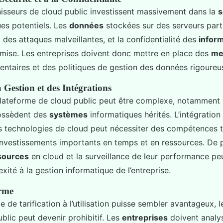
nisseurs de cloud public investissent massivement dans la
s
ues potentiels. Les
données
stockées sur des serveurs par
 des attaques malveillantes, et la confidentialité des
infor
mise. Les entreprises doivent donc mettre en place des
me
ntaires et des politiques de gestion des données rigoureu
 Gestion et des Intégrations
plateforme de cloud public peut être complexe, notamment 
possèdent des
systèmes
informatiques hérités. L’intégratio
es technologies de cloud peut nécessiter des compétences 
nvestissements importants en temps et en ressources. De pl
sources
en cloud et la surveillance de leur performance pe
ité à la gestion informatique de l’entreprise.
rme
 de tarification à l’utilisation puisse sembler avantageux, l
blic peut devenir prohibitif. Les
entreprises
doivent analy