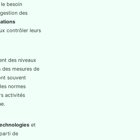
 le besoin
 gestion des
cations
ux contrôler leurs
rent des niveaux
s des mesures de
sont souvent
 les normes
s activités
ue.
technologies
et
parti de