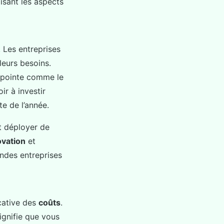
isant les aspects
. Les entreprises
leurs besoins.
 pointe comme le
ir à investir
e de l’année.
t déployer de
ovation
et
andes entreprises
cative des
coûts
.
signifie que vous