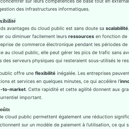
 concentrer sur leurs compétences de base tout en external
estion des infrastructures informatiques.
xibilité
nds avantages du cloud public est sans doute sa
scalabilité
r ou diminuer facilement leurs
ressources
en fonction de 
reprise de commerce électronique pendant les périodes de
e au cloud public, elle peut gérer les pics de trafic sans avo
des serveurs physiques qui resteraient sous-utilisés le rest
 public offre une
flexibilité
inégalée. Les entreprises peuven
tions et services en quelques minutes, ce qui accélère l’
inn
e-to-market
. Cette rapidité et cette agilité donnent aux gr
rrentiel important.
oûts
e cloud public permettent également une réduction signifi
nctionnent sur un modèle de paiement à l’utilisation, ce qui 