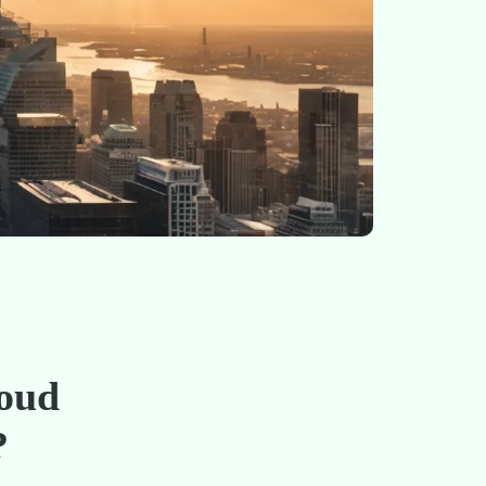
loud
?